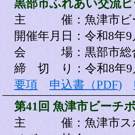
黒部市ふれあい交流ビー
主 催
：魚津市ビ
開催年月日：令和8年9
会 場：黒部市総合
締 切 り：令和8年9
要項
申込書（PDF)
第41回 魚津市ビーチ
主 催
：魚津市ス