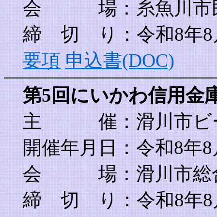
会 場：糸魚川市民
締 切 り：令和8年8
要項
申込書(DOC)
第5回にいかわ信用金
主 催
：滑川市ビ
開催年月日：令和8年8
会 場：滑川市総合
締 切 り：令和8年8