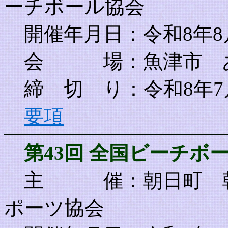
ーチボール協会
開催年月日：令和8年8
会 場：魚津市 あ
締 切 り：令和8年7
要項
第43回 全国ビーチボ
主 催
：朝日町 
ポーツ協会