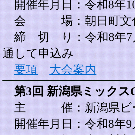
開催年月日：令和8年10
会 場：朝日町文化
締 切 り：令和8年7
通して申込み
要項
大会案内
第3回 新潟県ミックスC
主 催
：新潟県ビ
開催年月日：令和8年9