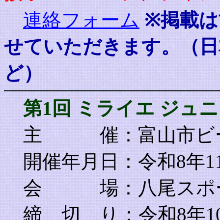
連絡フォーム
※掲載
せていただきます。（日
ど）
第1回 ミライエ ジュ
主 催
：富山市ビ
開催年月日：令和8年1
会 場：八尾スポー
締 切 り：令和8年10