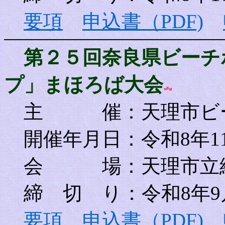
要項
申込書（PDF)
第２５回奈良県ビーチボ
プ」まほろば大会
主 催
：天理市ビ
開催年月日：令和8年1
会 場：天理市立総
締 切 り：令和8年9
要項
申込書（PDF)